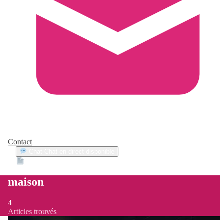
Contact
Chat
Chat en direct disponible
Devis
2min
maison
4
Articles trouvés