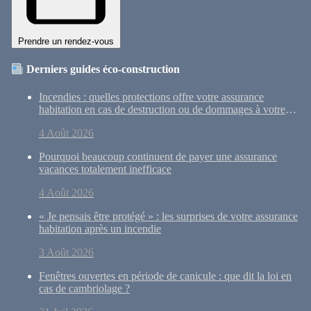
Prendre un rendez-vous
Derniers guides éco-construction
Incendies : quelles protections offre votre assurance
habitation en cas de destruction ou de dommages à votre
maison ?
4 Août 2026
Pourquoi beaucoup continuent de payer une assurance
vacances totalement inefficace
4 Août 2026
« Je pensais être protégé » : les surprises de votre assurance
habitation après un incendie
3 Août 2026
Fenêtres ouvertes en période de canicule : que dit la loi en
cas de cambriolage ?